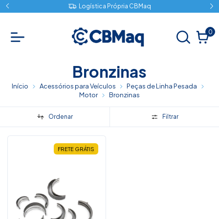
Logística Própria CBMaq
0
Bronzinas
Início
Acessórios para Veículos
Peças de Linha Pesada
Motor
Bronzinas
Ordenar
Filtrar
FRETE GRÁTIS