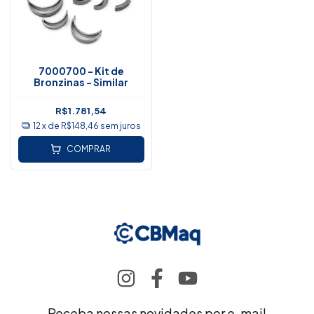
7000700 - Kit de
Bronzinas - Similar
R$1.781,54
12
x de
R$148,46
sem juros
COMPRAR
Receba nossas novidades por e-mail