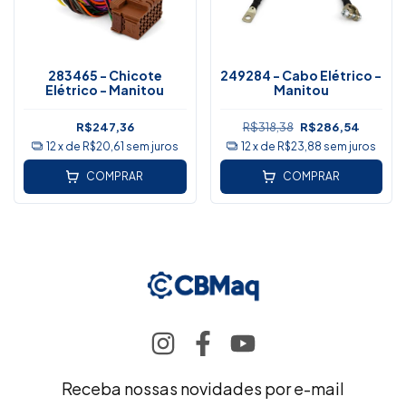
283465 - Chicote
249284 - Cabo Elétrico -
Elétrico - Manitou
Manitou
R$247,36
R$318,38
R$286,54
12
x de
R$20,61
sem juros
12
x de
R$23,88
sem juros
COMPRAR
COMPRAR
Receba nossas novidades por e-mail