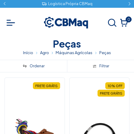
Logística Própria CBMaq
0
Peças
Início
Agro
Máquinas Agrícolas
Peças
Ordenar
Filtrar
FRETE GRÁTIS
10
%
OFF
FRETE GRÁTIS