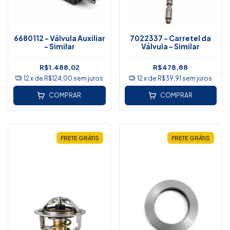
6680112 - Válvula Auxiliar
7022337 - Carretel da
- Similar
Válvula - Similar
R$1.488,02
R$478,88
12
x de
R$124,00
sem juros
12
x de
R$39,91
sem juros
COMPRAR
COMPRAR
FRETE GRÁTIS
FRETE GRÁTIS