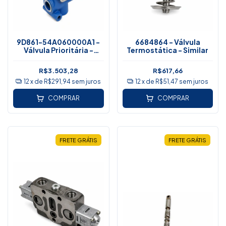
9D861-54A060000A1 -
6684864 - Válvula
Válvula Prioritária -
Termostática - Similar
Lovol
R$3.503,28
R$617,66
12
x de
R$291,94
sem juros
12
x de
R$51,47
sem juros
COMPRAR
COMPRAR
FRETE GRÁTIS
FRETE GRÁTIS