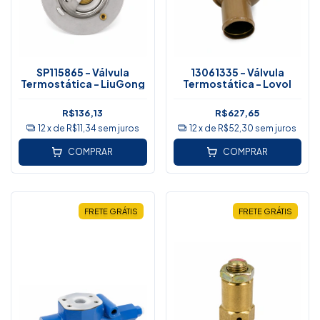
SP115865 - Válvula
13061335 - Válvula
Termostática - LiuGong
Termostática - Lovol
R$136,13
R$627,65
12
x de
R$11,34
sem juros
12
x de
R$52,30
sem juros
COMPRAR
COMPRAR
FRETE GRÁTIS
FRETE GRÁTIS