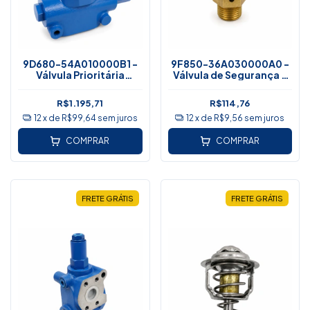
9D680-54A010000B1 -
9F850-36A030000A0 -
Válvula Prioritária
Válvula de Segurança -
Hidráulica - Lovol
Lovol
R$1.195,71
R$114,76
12
x de
R$99,64
sem juros
12
x de
R$9,56
sem juros
COMPRAR
COMPRAR
FRETE GRÁTIS
FRETE GRÁTIS