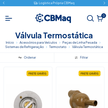
Logística Própria CBMaq
0
Válvula Termostática
Início
Acessórios para Veículos
Peças de Linha Pesada
Sistemas de Refrigeração
Termostato
Válvula Termostática
Ordenar
Filtrar
FRETE GRÁTIS
FRETE GRÁTIS