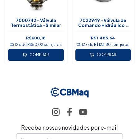
7000742 - Válvula
7022949 - Válvula de
Termostática - Similar
Comando Hidráulico -
Similar
R$600,18
R$1.485,64
12
x de
R$50,02
sem juros
12
x de
R$123,80
sem juros
COMPRAR
COMPRAR
Receba nossas novidades por e-mail