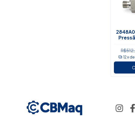
2848A07
Pressã
Moto
R$512
12
x d
C