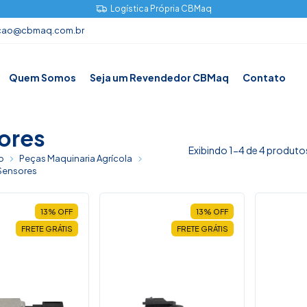
Logística Própria CBMaq
cao@cbmaq.com.br
Quem Somos
Seja um Revendedor CBMaq
Contato
ores
Exibindo 1-4 de 4 produto
o
Peças Maquinaria Agrícola
Sensores
13
%
OFF
13
%
OFF
FRETE GRÁTIS
FRETE GRÁTIS