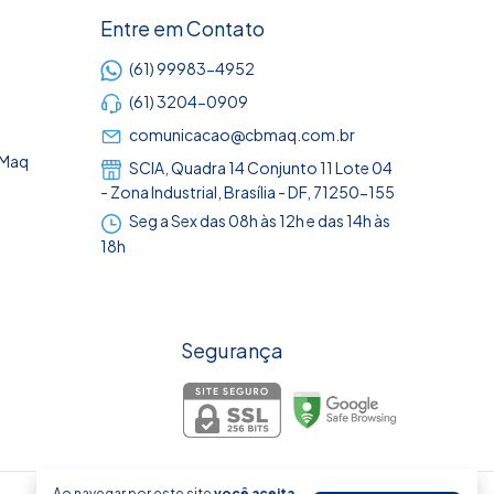
Entre em Contato
(61) 99983-4952
(61) 3204-0909
comunicacao@cbmaq.com.br
BMaq
SCIA, Quadra 14 Conjunto 11 Lote 04
- Zona Industrial, Brasília - DF, 71250-155
Seg a Sex das 08h às 12h e das 14h às
18h
Segurança
Ao navegar por este site
você aceita