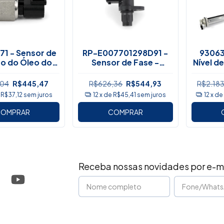
1 - Sensor de
RP-E007701298D91 -
93063
o do Óleo do
Sensor de Fase -
Nível d
r - Manitou
Mahindra
,04
R$445,47
R$626,36
R$544,93
R$2.18
e
R$37,12
sem juros
12
x de
R$45,41
sem juros
12
x d
OMPRAR
COMPRAR
Receba nossas novidades por e-m