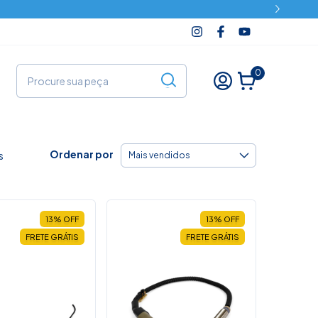
0
Ordenar por
s
13
%
OFF
13
%
OFF
FRETE GRÁTIS
FRETE GRÁTIS