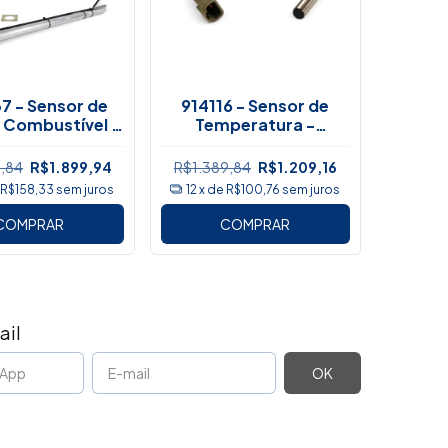
7 - Sensor de
914116 - Sensor de
e Combustível -
Temperatura -
Manitou
Manitou
3,84
R$1.899,94
R$1.389,84
R$1.209,16
e
R$158,33
sem juros
12
x de
R$100,76
sem juros
COMPRAR
COMPRAR
ail