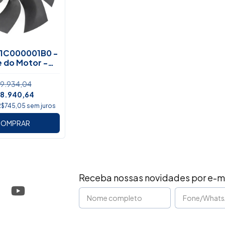
1C000001B0 -
e do Motor -
chai Lovol
9.934,04
8.940,64
R$745,05
sem juros
OMPRAR
Receba nossas novidades por e-m