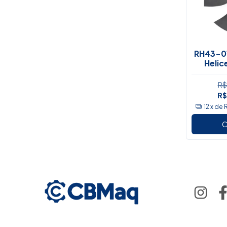
RH43-0
Helic
Wei
R$
R$
12
x de
C