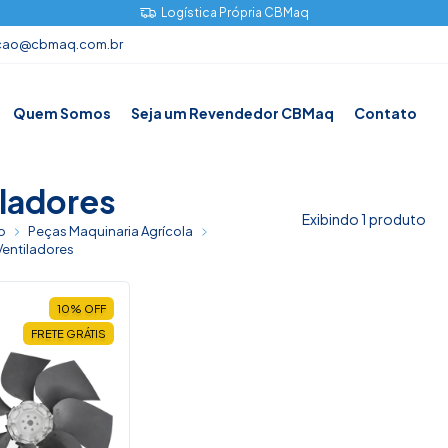
Logística Própria CBMaq
cao@cbmaq.com.br
Quem Somos
Seja um Revendedor CBMaq
Contato
iladores
Exibindo 1 produto
o
Peças Maquinaria Agrícola
Ventiladores
10
%
OFF
FRETE GRÁTIS